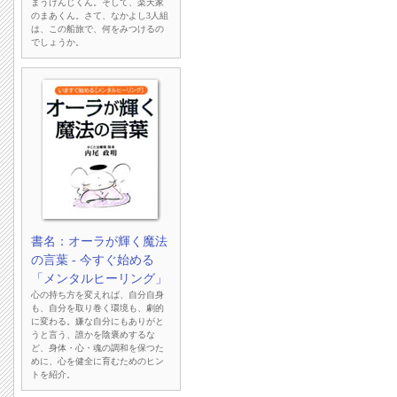
まうけんじくん。そして、楽天家
のまあくん。さて、なかよし3人組
は、この船旅で、何をみつけるの
でしょうか。
書名：オーラが輝く魔法
の言葉 - 今すぐ始める
「メンタルヒーリング」
心の持ち方を変えれば、自分自身
も、自分を取り巻く環境も、劇的
に変わる。嫌な自分にもありがと
うと言う、誰かを陰褒めするな
ど、身体・心・魂の調和を保つた
めに、心を健全に育むためのヒン
トを紹介。