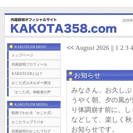
202
<<
August 2026 || 1 2 3 
KAKOTA358 MENU
トップページ
内尾政明プロフィール
KAKOTA358とは？
お知らせ
かこた式エネルギー療法
みなさん、お久しぶ
「かこた式」体験者の声
うやく朝、夕の風が
KAKOTA358 MEDIA
り体調崩す前に、し
動画でわかる「かこた式」
などして、楽しく秋
かこたウェブラジオ
お知らせです。
内尾政明のかこたブログ