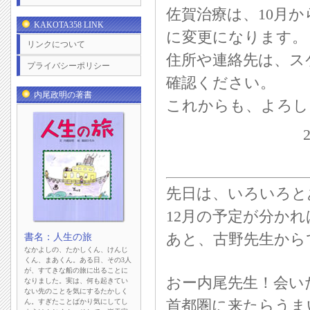
佐賀治療は、10月
KAKOTA358 LINK
に変更になります。
リンクについて
住所や連絡先は、ス
プライバシーポリシー
確認ください。
内尾政明の著書
これからも、よろし
先日は、いろいろと
12月の予定が分か
あと、古野先生から
書名：人生の旅
なかよしの、たかしくん、けんじ
くん、まあくん。ある日、その3人
が、すてきな船の旅に出ることに
おー内尾先生！会い
なりました。実は、何も起きてい
ない先のことを気にするたかしく
ん。すぎたことばかり気にしてし
首都圏に来たらうま