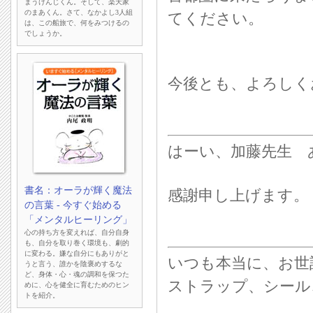
まうけんじくん。そして、楽天家
のまあくん。さて、なかよし3人組
てください。
は、この船旅で、何をみつけるの
でしょうか。
今後とも、よろしく
はーい、加藤先生 
書名：オーラが輝く魔法
感謝申し上げます。
の言葉 - 今すぐ始める
「メンタルヒーリング」
心の持ち方を変えれば、自分自身
も、自分を取り巻く環境も、劇的
に変わる。嫌な自分にもありがと
いつも本当に、お世
うと言う、誰かを陰褒めするな
ど、身体・心・魂の調和を保つた
ストラップ、シール
めに、心を健全に育むためのヒン
トを紹介。