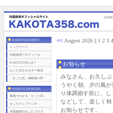
202
<<
August 2026 || 1 2 3 
KAKOTA358 MENU
トップページ
内尾政明プロフィール
KAKOTA358とは？
お知らせ
かこた式エネルギー療法
みなさん、お久しぶ
「かこた式」体験者の声
うやく朝、夕の風が
KAKOTA358 MEDIA
り体調崩す前に、し
動画でわかる「かこた式」
などして、楽しく秋
かこたウェブラジオ
お知らせです。
内尾政明のかこたブログ