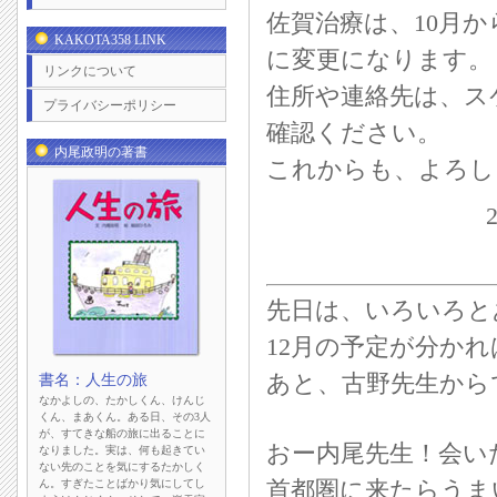
佐賀治療は、10月
KAKOTA358 LINK
に変更になります。
リンクについて
住所や連絡先は、ス
プライバシーポリシー
確認ください。
内尾政明の著書
これからも、よろし
先日は、いろいろと
12月の予定が分か
あと、古野先生から
書名：人生の旅
なかよしの、たかしくん、けんじ
くん、まあくん。ある日、その3人
が、すてきな船の旅に出ることに
おー内尾先生！会い
なりました。実は、何も起きてい
ない先のことを気にするたかしく
ん。すぎたことばかり気にしてし
首都圏に来たらうま