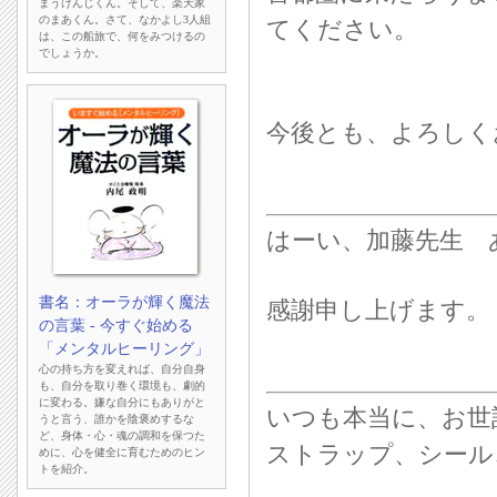
まうけんじくん。そして、楽天家
のまあくん。さて、なかよし3人組
てください。
は、この船旅で、何をみつけるの
でしょうか。
今後とも、よろしく
はーい、加藤先生 
書名：オーラが輝く魔法
感謝申し上げます。
の言葉 - 今すぐ始める
「メンタルヒーリング」
心の持ち方を変えれば、自分自身
も、自分を取り巻く環境も、劇的
に変わる。嫌な自分にもありがと
いつも本当に、お世
うと言う、誰かを陰褒めするな
ど、身体・心・魂の調和を保つた
ストラップ、シール
めに、心を健全に育むためのヒン
トを紹介。